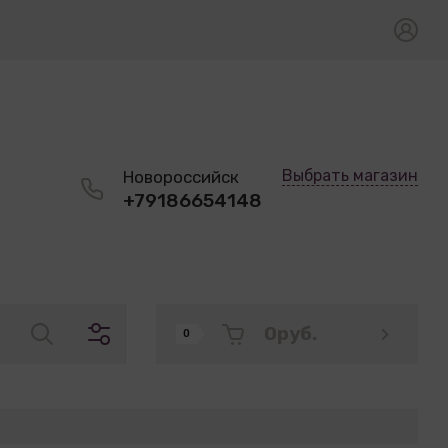
Выбрать магазин
Новороссийск
+79186654148
0
руб.
0