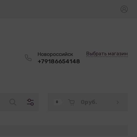
Выбрать магазин
Новороссийск
+79186654148
0
руб.
0