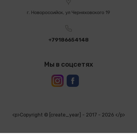
г. Новороссийск, ул Черняховского 19
+79186654148
Мы в соцсетях
<p>Copyright © [create_year] - 2017 - 2026 </p>